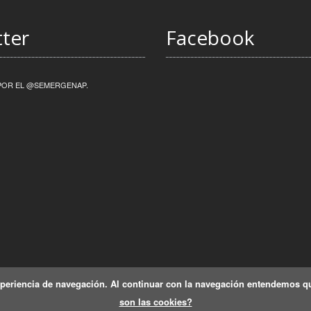
tter
Facebook
POR EL @SEMERGENAP.
xperiencia de navegación. Al continuar con la navegación entendemos qu
Politica de Cookies
|
Política de privacidad y protección de datos
son las cookies?