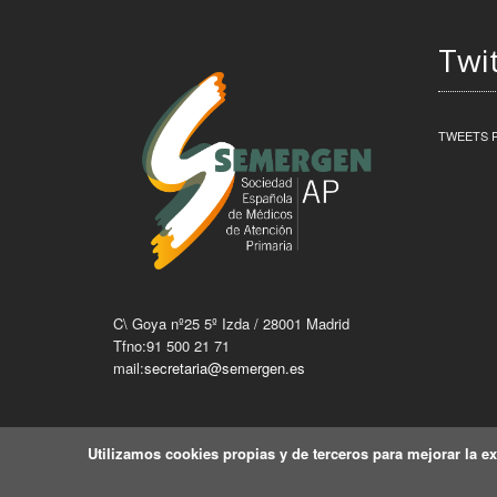
Twi
TWEETS 
C\ Goya nº25 5º Izda / 28001 Madrid
Tfno:91 500 21 71
mail:
secretaria@semergen.es
Utilizamos cookies propias y de terceros para mejorar la e
2026 © Todos los derechos Reservados