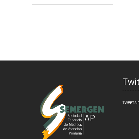
Twi
TWEETS 